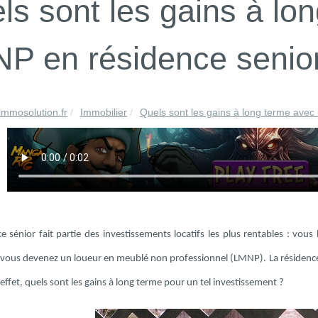
ls sont les gains à lo
P en résidence senio
immosolution.fr
Immobilier
Quels sont les gains à long terme avec
ce sénior fait partie des investissements locatifs les plus rentables : vo
t vous devenez un loueur en meublé non professionnel (LMNP). La résidence s
n effet, quels sont les gains à long terme pour un tel investissement ?