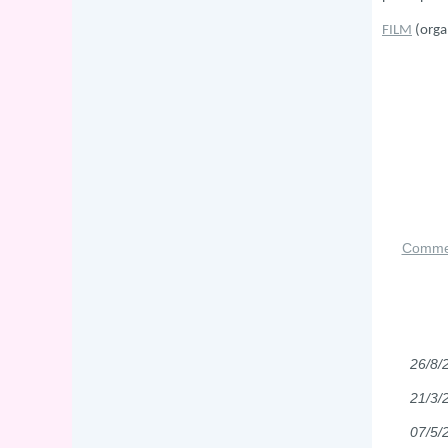
FILM
(orga
Commen
26/8/
21/3/
07/5/