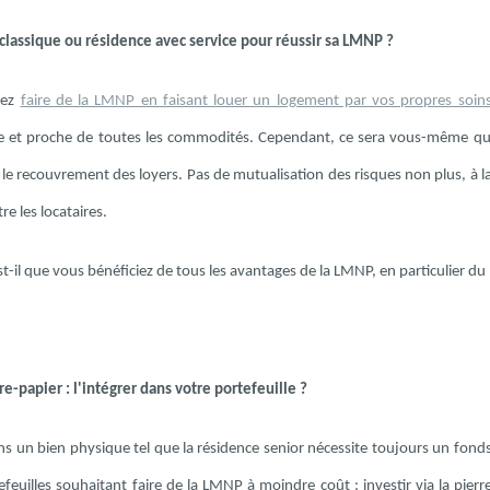
lassique ou résidence avec service pour réussir sa LMNP ?
vez
faire de la LMNP en faisant louer un logement par vos propres soin
e et proche de toutes les commodités. Cependant, ce sera vous-même qui e
 recouvrement des loyers. Pas de mutualisation des risques non plus, à la d
re les locataires.
t-il que vous bénéficiez de tous les avantages de la LMNP, en particulier du 
e-papier : l'intégrer dans votre portefeuille ?
ns un bien physique tel que la résidence senior nécessite toujours un fonds 
efeuilles souhaitant faire de la LMNP à moindre coût : investir via la pierr