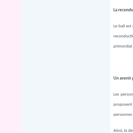
La recondu
Le bail es
reconductio
primordial 
Un avenir 
Les person
proposent 
personnes vi
Ainsi, la d