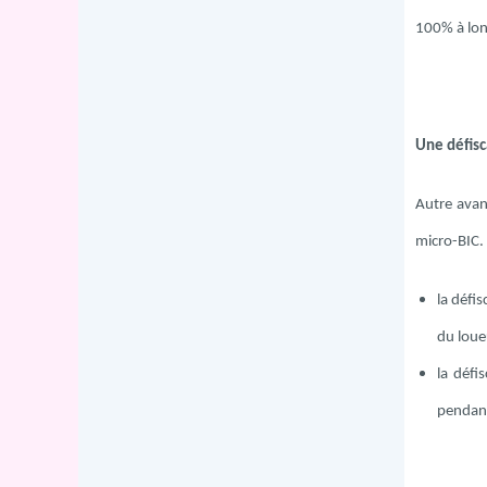
100% à lon
Une défisc
Autre avant
micro-BIC.
la défi
du loueu
la défi
pendant