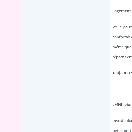
Logement c
Vous pou
confortabl
même que le
répartis ent
Toujours es
LMNP pierr
Investir da
petits port