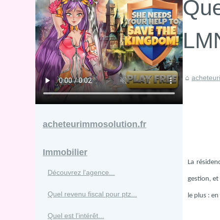
Que
LMN
acheteur
acheteurimmosolution.fr
Immobilier
La résiden
Découvrez l'agence...
gestion, e
Quel revenu fiscal pour ptz...
le plus : e
Quel est l’intérêt...