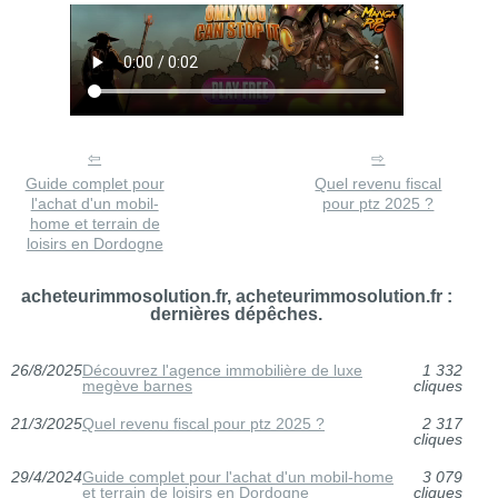
Guide complet pour
Quel revenu fiscal
l'achat d'un mobil-
pour ptz 2025 ?
home et terrain de
loisirs en Dordogne
acheteurimmosolution.fr, acheteurimmosolution.fr :
dernières dépêches.
26/8/2025
Découvrez l'agence immobilière de luxe
1 332
megève barnes
cliques
21/3/2025
Quel revenu fiscal pour ptz 2025 ?
2 317
cliques
29/4/2024
Guide complet pour l'achat d'un mobil-home
3 079
et terrain de loisirs en Dordogne
cliques