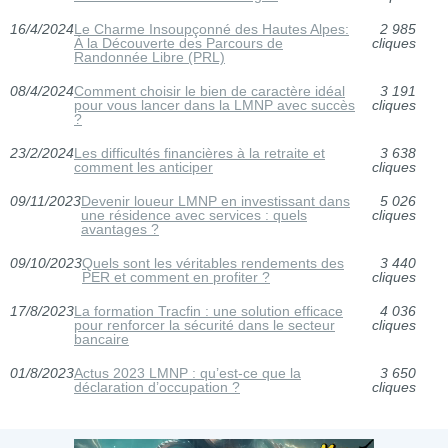
16/4/2024
Le Charme Insoupçonné des Hautes Alpes:
2 985
À la Découverte des Parcours de
cliques
Randonnée Libre (PRL)
08/4/2024
Comment choisir le bien de caractère idéal
3 191
pour vous lancer dans la LMNP avec succès
cliques
?
23/2/2024
Les difficultés financières à la retraite et
3 638
comment les anticiper
cliques
09/11/2023
Devenir loueur LMNP en investissant dans
5 026
une résidence avec services : quels
cliques
avantages ?
09/10/2023
Quels sont les véritables rendements des
3 440
PER et comment en profiter ?
cliques
17/8/2023
La formation Tracfin : une solution efficace
4 036
pour renforcer la sécurité dans le secteur
cliques
bancaire
01/8/2023
Actus 2023 LMNP : qu’est-ce que la
3 650
déclaration d’occupation ?
cliques