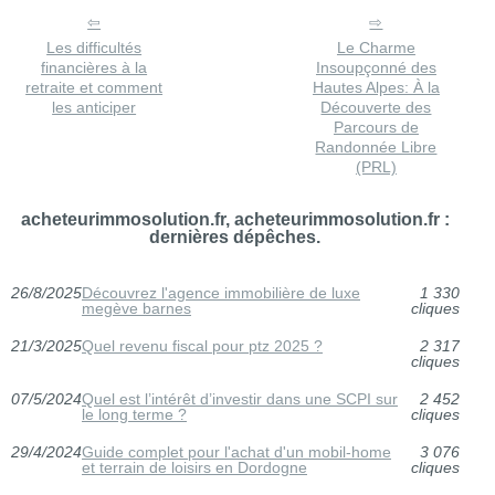
Les difficultés
Le Charme
financières à la
Insoupçonné des
retraite et comment
Hautes Alpes: À la
les anticiper
Découverte des
Parcours de
Randonnée Libre
(PRL)
acheteurimmosolution.fr, acheteurimmosolution.fr :
dernières dépêches.
26/8/2025
Découvrez l'agence immobilière de luxe
1 330
megève barnes
cliques
21/3/2025
Quel revenu fiscal pour ptz 2025 ?
2 317
cliques
07/5/2024
Quel est l’intérêt d’investir dans une SCPI sur
2 452
le long terme ?
cliques
29/4/2024
Guide complet pour l'achat d'un mobil-home
3 076
et terrain de loisirs en Dordogne
cliques