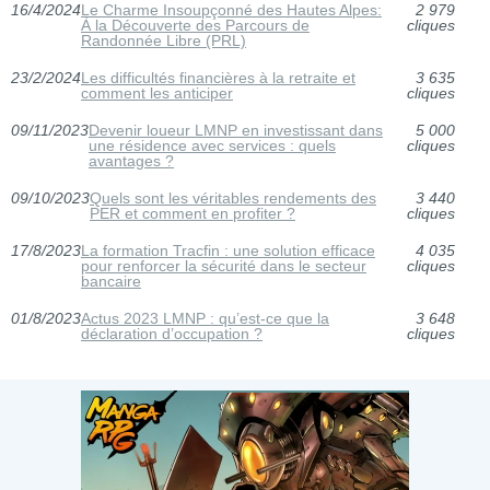
16/4/2024
Le Charme Insoupçonné des Hautes Alpes:
2 979
À la Découverte des Parcours de
cliques
Randonnée Libre (PRL)
23/2/2024
Les difficultés financières à la retraite et
3 635
comment les anticiper
cliques
09/11/2023
Devenir loueur LMNP en investissant dans
5 000
une résidence avec services : quels
cliques
avantages ?
09/10/2023
Quels sont les véritables rendements des
3 440
PER et comment en profiter ?
cliques
17/8/2023
La formation Tracfin : une solution efficace
4 035
pour renforcer la sécurité dans le secteur
cliques
bancaire
01/8/2023
Actus 2023 LMNP : qu’est-ce que la
3 648
déclaration d’occupation ?
cliques