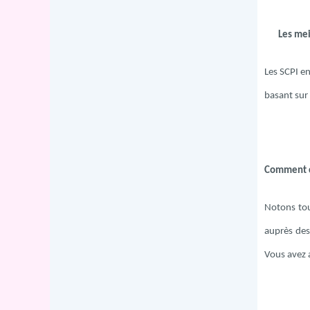
Les mei
Les SCPI en
basant sur 
Comment co
Notons tou
auprès des 
Vous avez a