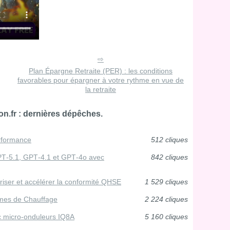
Plan Épargne Retraite (PER) : les conditions
favorables pour épargner à votre rythme en vue de
la retraite
n.fr : dernières dépêches.
erformance
512 cliques
GPT‑5.1, GPT‑4.1 et GPT‑4o avec
842 cliques
uriser et accélérer la conformité QHSE
1 529 cliques
èmes de Chauffage
2 224 cliques
ec micro-onduleurs IQ8A
5 160 cliques