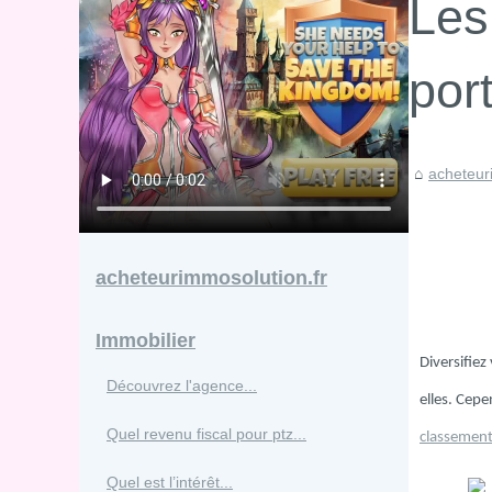
Les
port
acheteur
acheteurimmosolution.fr
Immobilier
Diversifiez
Découvrez l'agence...
elles. Cepe
Quel revenu fiscal pour ptz...
classement 
Quel est l’intérêt...