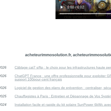
acheteurimmosolution.fr, acheteurimmosolutio
2026
Câblage cat7 s/ftp : le choix pour les infrastructures haute p
2026
ChatGPT France : une offre professionnelle pour exploiter 
support 100pour-cent français
2026
Logiciel de gestion des plans de prévention : centraliser, séc
2025
Chauffagistes à Paris : Entretien et Dépannage de Vos Syst
2024
Installation facile et rapide du kit solaire SunPower 6kWc av